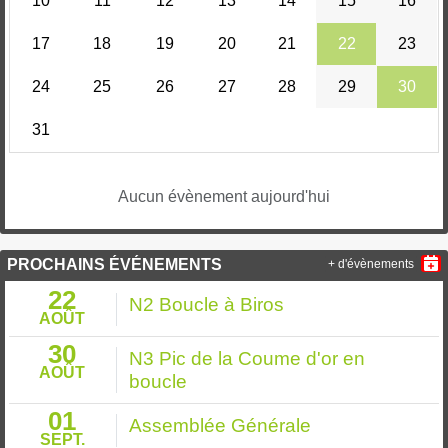
10
11
12
13
14
15
16
17
18
19
20
21
22
23
24
25
26
27
28
29
30
31
Aucun évènement aujourd'hui
PROCHAINS ÉVÉNEMENTS
+ d'évènements
22
N2 Boucle à Biros
AOÛT
30
N3 Pic de la Coume d'or en
AOÛT
boucle
01
Assemblée Générale
SEPT.