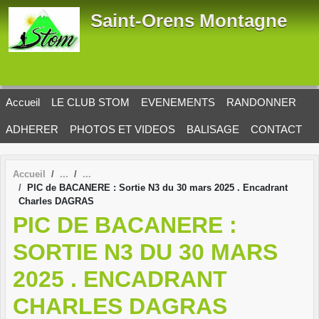
Panneau de gestion des cookies
Saint-Orens Montagne
Accueil
LE CLUB STOM
EVENEMENTS
RANDONNER
ADHERER
PHOTOS ET VIDEOS
BALISAGE
CONTACT
Accueil
PIC de BACANERE : Sortie N3 du 30 mars 2025 . Encadrant
Charles DAGRAS
PIC DE BACANERE :
SORTIE N3 DU 30 MARS
2025 . ENCADRANT
CHARLES DAGRAS