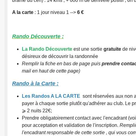
brame du cerf) . 14 kms , + 600 m de dénivelé positif , 6h 
A la carte
: 1 jour niveau 1 -->
6 €
Rando Découverte :
La Rando Découverte
est une sortie
gratuite
de nive
désireux de découvrir la randonnée
Remplir la fiche en bas de page puis
prendre contac
mail en haut de cette page)
Rando à la Carte :
Les Randos A LA CARTE
sont réservées aux non a
payer à chaque sortie plutôt qu'adhérer au club. Le prix
⩾ 2 nuits 22€;
Prendre obligatoirement contact avec l'encadrant (voi
pour acceptation et validation de l'inscription.
Remplir
l'encadrant responsable de cette sortie , qui vous co