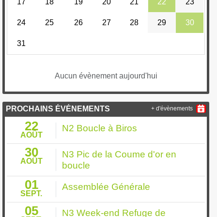
17
18
19
20
21
22
23
24
25
26
27
28
29
30
31
Aucun évènement aujourd'hui
PROCHAINS ÉVÉNEMENTS
+ d'évènements
22
N2 Boucle à Biros
AOÛT
30
N3 Pic de la Coume d'or en
AOÛT
boucle
01
Assemblée Générale
SEPT.
05
N3 Week-end Refuge de