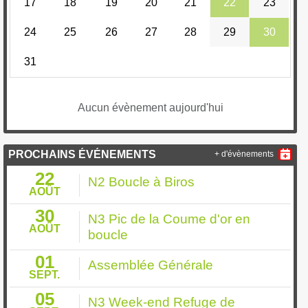
17
18
19
20
21
22
23
24
25
26
27
28
29
30
31
Aucun évènement aujourd'hui
PROCHAINS ÉVÉNEMENTS
+ d'évènements
22
N2 Boucle à Biros
AOÛT
30
N3 Pic de la Coume d'or en
AOÛT
boucle
01
Assemblée Générale
SEPT.
05
N3 Week-end Refuge de