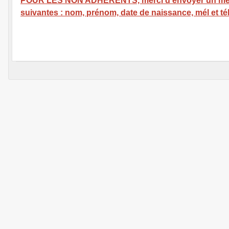
POUR LES NON ADHERENTS, merci d'envoyer un mél à
suivantes : nom, prénom, date de naissance, mél et t