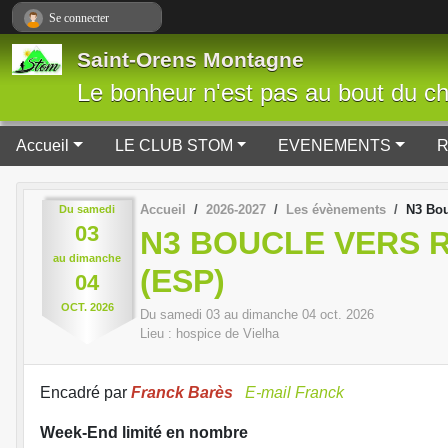
Panneau de gestion des cookies
Se connecter
Saint-Orens Montagne
Le bonheur n'est pas au bout du che
Accueil
LE CLUB STOM
EVENEMENTS
Accueil
2026-2027
Les évènements
N3 Bou
Du
samedi
03
N3 BOUCLE VERS 
au
dimanche
(ESP)
04
OCT.
2026
Du
samedi
03
au
dimanche
04
oct.
2026
Lieu :
hospice de Vielha
Encadré par
Franck Barès
E-mail Franck
Week-End limité en nombre