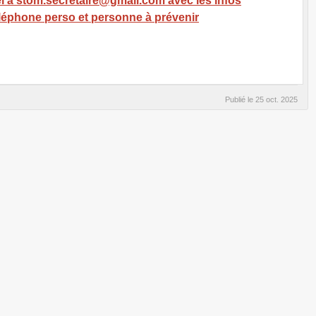
 stom.secretaire@gmail.com avec les infos
éléphone perso et personne à prévenir
Publié le
25 oct. 2025