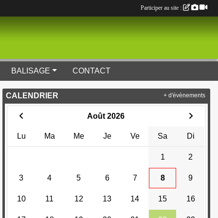
Participer au site :
BALISAGE
CONTACT
CALENDRIER
+ d'évènements
Août 2026
Lu
Ma
Me
Je
Ve
Sa
Di
1
2
3
4
5
6
7
8
9
10
11
12
13
14
15
16