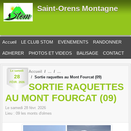
Panneau de gestion des cookies
Saint-Orens Montagne
Accueil
LE CLUB STOM
EVENEMENTS
RANDONNER
ADHERER
PHOTOS ET VIDEOS
BALISAGE
CONTACT
Le
samedi
Accueil
28
Sortie raquettes au Mont Fourcat (09)
FÉVR.
2026
SORTIE RAQUETTES
AU MONT FOURCAT (09)
Le
samedi
28
févr.
2026
Lieu :
09
les monts d'olmes