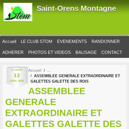
Panneau de gestion des cookies
Saint-Orens Montagne
Accueil
LE CLUB STOM
EVENEMENTS
RANDONNER
ADHERER
PHOTOS ET VIDEOS
BALISAGE
CONTACT
Le
mardi
Accueil
13
ASSEMBLEE GENERALE EXTRAORDINAIRE ET
GALETTES GALETTE DES ROIS
JANV.
2026
ASSEMBLEE
GENERALE
EXTRAORDINAIRE ET
GALETTES GALETTE DES