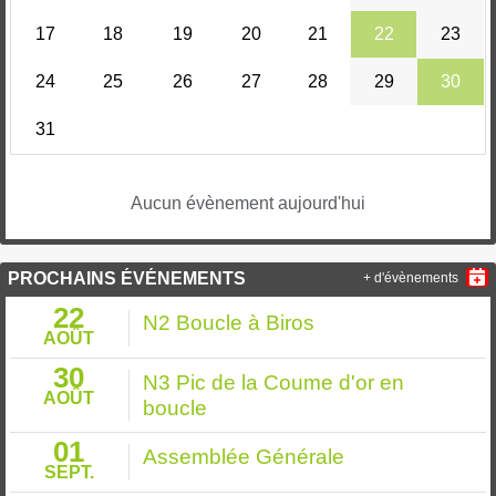
17
18
19
20
21
22
23
24
25
26
27
28
29
30
31
Aucun évènement aujourd'hui
PROCHAINS ÉVÉNEMENTS
+ d'évènements
22
N2 Boucle à Biros
AOÛT
30
N3 Pic de la Coume d'or en
AOÛT
boucle
01
Assemblée Générale
SEPT.