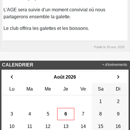
L’AGE sera suivie d’un moment convivial où nous
partagerons ensemble la galette.
Le club offrira les galettes et les boissons.
Publié le
29 nov. 2025
CALENDRIER
+ d'évènements
Août 2026
Lu
Ma
Me
Je
Ve
Sa
Di
1
2
3
4
5
6
7
8
9
10
11
12
13
14
15
16