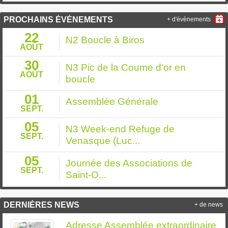
PROCHAINS ÉVÉNEMENTS
+ d'évènements
22
N2 Boucle à Biros
AOÛT
30
N3 Pic de la Coume d'or en
AOÛT
boucle
01
Assemblée Générale
SEPT.
05
N3 Week-end Refuge de
SEPT.
Venasque (Luc...
05
Journée des Associations de
SEPT.
Saint-O...
DERNIÈRES NEWS
+ de news
Adresse Assemblée extraordinaire