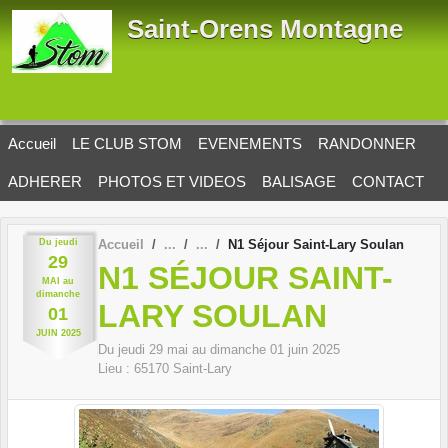
Panneau de gestion des cookies
Saint-Orens Montagne
Accueil
LE CLUB STOM
EVENEMENTS
RANDONNER
ADHERER
PHOTOS ET VIDEOS
BALISAGE
CONTACT
Du
jeudi
Accueil
N1 Séjour Saint-Lary Soulan
29
N1 SÉJOUR SAINT-
MAI
au
dimanche
LARY SOULAN
01
JUIN
2025
Du
jeudi
29
mai
au
dimanche
01
juin
2025
Lieu :
65170
Saint-Lary